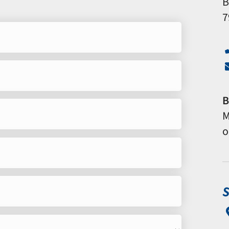
B
7
B
M
o